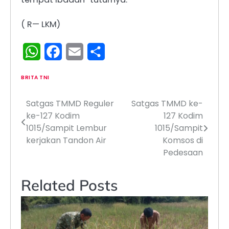
( R— LKM)
WhatsApp
Facebook
Email
Share
BRITA TNI
Satgas TMMD Reguler
Satgas TMMD ke-
Navigasi
ke-127 Kodim
127 Kodim
pos
1015/Sampit Lembur
1015/Sampit
kerjakan Tandon Air
Komsos di
Pedesaan
Related Posts