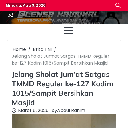
Skip
Minggu, Agu 9, 2026
to
content
Beranda
Reda
Home
Brita TNI
Jelang Sholat Jum’at Satgas TMMD Reguler
ke-127 Kodim 1015/Sampit Bersihkan Masjid
Jelang Sholat Jum’at Satgas
TMMD Reguler ke-127 Kodim
1015/Sampit Bersihkan
Masjid
Maret 6, 2026
by
Abdul Rahim