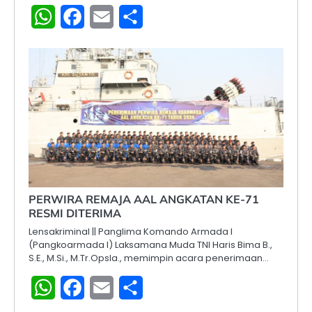
WhatsApp
Facebook
Email
Share
PERWIRA REMAJA AAL ANGKATAN KE-71
RESMI DITERIMA
Lensakriminal || Panglima Komando Armada I
(Pangkoarmada I) Laksamana Muda TNI Haris Bima B.,
S.E., M.Si., M.Tr.Opsla., memimpin acara penerimaan…
WhatsApp
Facebook
Email
Share