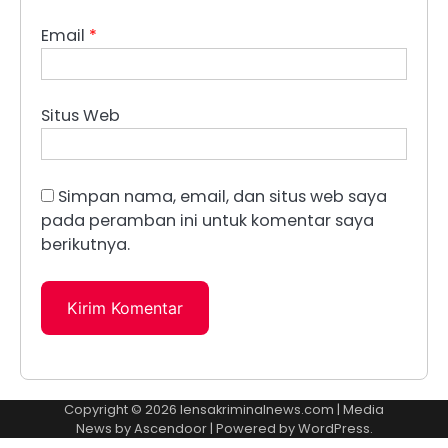
Email
*
Situs Web
Simpan nama, email, dan situs web saya
pada peramban ini untuk komentar saya
berikutnya.
Copyright © 2026
lensakriminalnews.com
| Media
News by
Ascendoor
| Powered by
WordPress
.