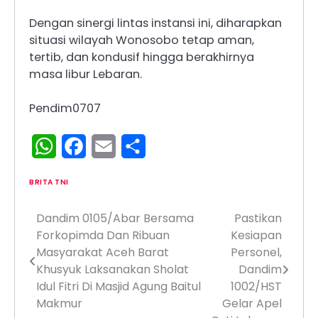
Dengan sinergi lintas instansi ini, diharapkan
situasi wilayah Wonosobo tetap aman,
tertib, dan kondusif hingga berakhirnya
masa libur Lebaran.
Pendim0707
WhatsApp
Facebook
Email
Share
BRITA TNI
Dandim 0105/Abar Bersama
Pastikan
Navigasi
Forkopimda Dan Ribuan
Kesiapan
pos
Masyarakat Aceh Barat
Personel,
Khusyuk Laksanakan Sholat
Dandim
Idul Fitri Di Masjid Agung Baitul
1002/HST
Makmur
Gelar Apel