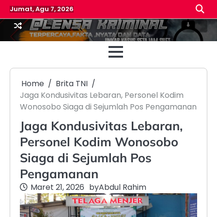
Skip
Jumat, Agu 7, 2026
to
content
Beranda
Reda
Home
Brita TNI
Jaga Kondusivitas Lebaran, Personel Kodim
Wonosobo Siaga di Sejumlah Pos Pengamanan
Jaga Kondusivitas Lebaran,
Personel Kodim Wonosobo
Siaga di Sejumlah Pos
Pengamanan
Maret 21, 2026
by
Abdul Rahim