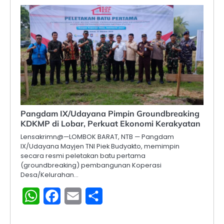
Pangdam IX/Udayana Pimpin Groundbreaking
KDKMP di Lobar, Perkuat Ekonomi Kerakyatan
Lensakrimn@—LOMBOK BARAT, NTB — Pangdam
IX/Udayana Mayjen TNI Piek Budyakto, memimpin
secara resmi peletakan batu pertama
(groundbreaking) pembangunan Koperasi
Desa/Kelurahan…
WhatsApp
Facebook
Email
Share