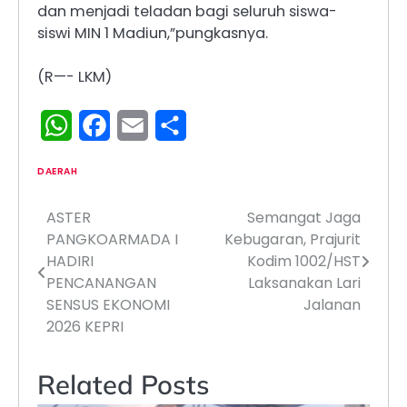
dan menjadi teladan bagi seluruh siswa-
siswi MIN 1 Madiun,”pungkasnya.
(R—- LKM)
WhatsApp
Facebook
Email
Share
DAERAH
ASTER
Semangat Jaga
Navigasi
PANGKOARMADA I
Kebugaran, Prajurit
pos
HADIRI
Kodim 1002/HST
PENCANANGAN
Laksanakan Lari
SENSUS EKONOMI
Jalanan
2026 KEPRI
Related Posts