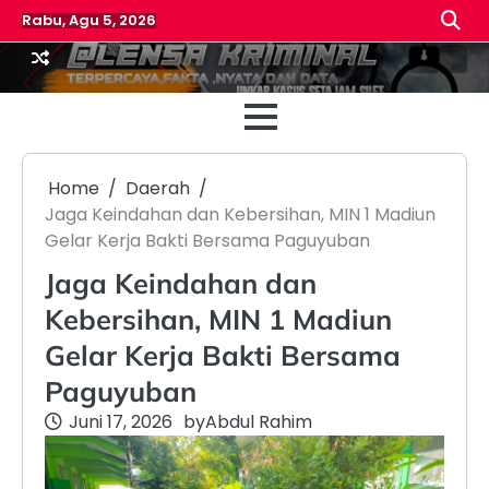
Skip
Rabu, Agu 5, 2026
to
content
Beranda
Reda
Home
Daerah
Jaga Keindahan dan Kebersihan, MIN 1 Madiun
Gelar Kerja Bakti Bersama Paguyuban
Jaga Keindahan dan
Kebersihan, MIN 1 Madiun
Gelar Kerja Bakti Bersama
Paguyuban
Juni 17, 2026
by
Abdul Rahim