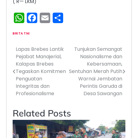
( R— LKM)
WhatsApp
Facebook
Email
Share
BRITA TNI
Lapas Brebes Lantik
Tunjukan Semangat
Navigasi
Pejabat Manajerial,
Nasionalisme dan
pos
Kalapas Brebes
Kebersamaan,
Tegaskan Komitmen
Sentuhan Merah Putih
Penguatan
Warnai Jembatan
Integritas dan
Perintis Garuda di
Profesionalisme
Desa Sawangan
Related Posts