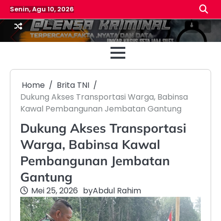
Skip
Senin, Agu 10, 2026
to
content
Beranda
Reda
Home
Brita TNI
Dukung Akses Transportasi Warga, Babinsa
Kawal Pembangunan Jembatan Gantung
Dukung Akses Transportasi
Warga, Babinsa Kawal
Pembangunan Jembatan
Gantung
Mei 25, 2026
by
Abdul Rahim