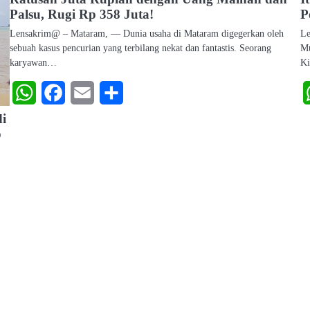
Palsu, Rugi Rp 358 Juta!
P
Lensakrim@ – Mataram, — Dunia usaha di Mataram digegerkan oleh
Le
sebuah kasus pencurian yang terbilang nekat dan fantastis. Seorang
Mu
karyawan…
K
WhatsApp
Facebook
Email
Share
i
p