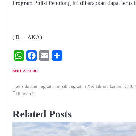
Program Polisi Penolong ini diharapkan dapat terus 
( R—-AKA)
WhatsApp
Facebook
Email
Share
BERITA POLRI
wisuda dan angkat sumpah angkatan XX tahun akademik 2024
Navigasi
Hikmah 2
pos
Related Posts