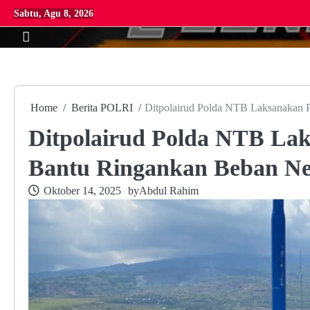
Skip
Sabtu, Agu 8, 2026
to
content
Home
Berita POLRI
Ditpolairud Polda NTB Laksanakan 
Ditpolairud Polda NTB Lak
Bantu Ringankan Beban Ne
Oktober 14, 2025
by
Abdul Rahim