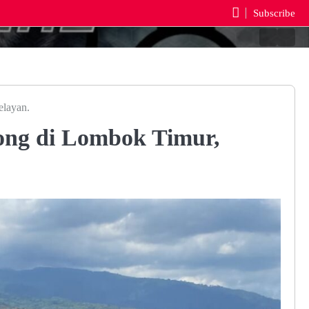
Subscribe
Beranda
Reda
elayan.
ong di Lombok Timur,