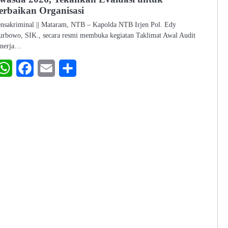
erbaikan Organisasi
nsakriminal || Mataram, NTB – Kapolda NTB Irjen Pol. Edy
rbowo, SIK., secara resmi membuka kegiatan Taklimat Awal Audit
inerja…
WhatsApp
Facebook
Email
Share