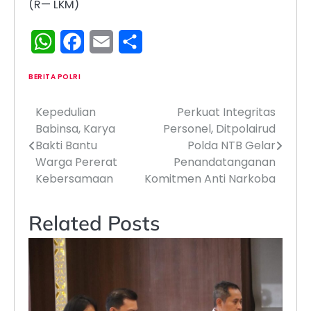
(R— LKM)
WhatsApp
Facebook
Email
Share
BERITA POLRI
Kepedulian
Perkuat Integritas
Navigasi
Babinsa, Karya
Personel, Ditpolairud
pos
Bakti Bantu
Polda NTB Gelar
Warga Pererat
Penandatanganan
Kebersamaan
Komitmen Anti Narkoba
Related Posts