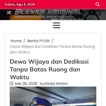
Skip
Sabtu, Agu 8, 2026
to
content
Beranda
Reda
Home
Berita POLRI
Dewa Wijaya dan Dedikasi Tanpa Batas Ruang
dan Waktu
Dewa Wijaya dan Dedikasi
Tanpa Batas Ruang dan
Waktu
Mei 28, 2026
by
Abdul Rahim