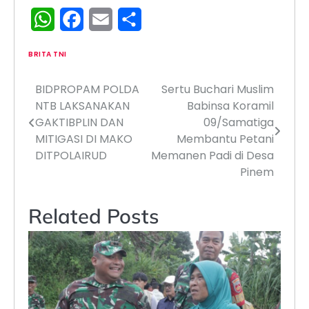
WhatsApp
Facebook
Email
Share
BRITA TNI
BIDPROPAM POLDA
Sertu Buchari Muslim
Navigasi
NTB LAKSANAKAN
Babinsa Koramil
pos
GAKTIBPLIN DAN
09/Samatiga
MITIGASI DI MAKO
Membantu Petani
DITPOLAIRUD
Memanen Padi di Desa
Pinem
Related Posts