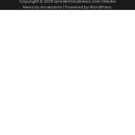
Copyright © 2026
lensakriminalnews.com
| Media
News by
Ascendoor
| Powered by
WordPress
.