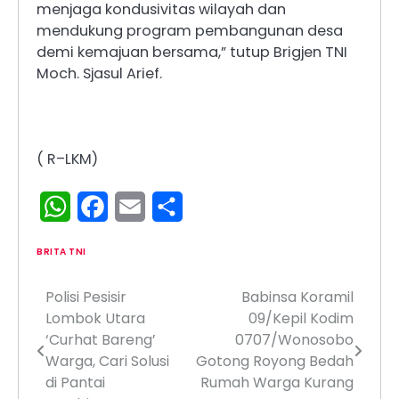
menjaga kondusivitas wilayah dan
mendukung program pembangunan desa
demi kemajuan bersama,” tutup Brigjen TNI
Moch. Sjasul Arief.
( R–LKM)
WhatsApp
Facebook
Email
Share
BRITA TNI
Polisi Pesisir
Babinsa Koramil
Navigasi
Lombok Utara
09/Kepil Kodim
pos
‘Curhat Bareng’
0707/Wonosobo
Warga, Cari Solusi
Gotong Royong Bedah
di Pantai
Rumah Warga Kurang