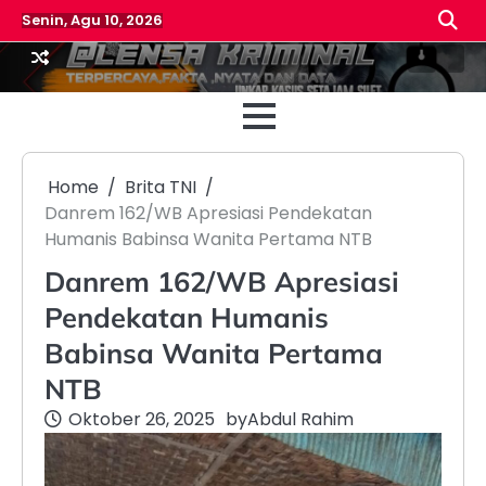
Skip
Senin, Agu 10, 2026
to
content
Beranda
Reda
Home
Brita TNI
Danrem 162/WB Apresiasi Pendekatan
Humanis Babinsa Wanita Pertama NTB
Danrem 162/WB Apresiasi
Pendekatan Humanis
Babinsa Wanita Pertama
NTB
Oktober 26, 2025
by
Abdul Rahim