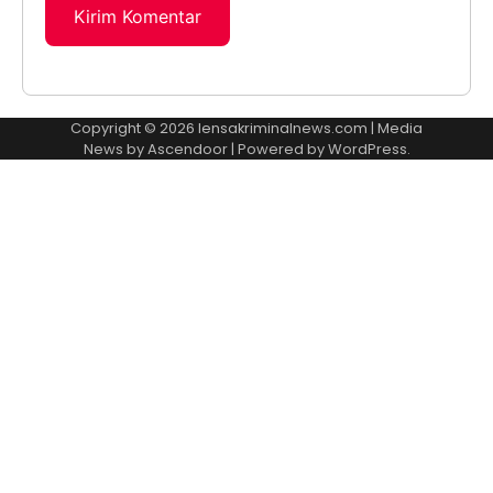
Copyright © 2026
lensakriminalnews.com
| Media
News by
Ascendoor
| Powered by
WordPress
.