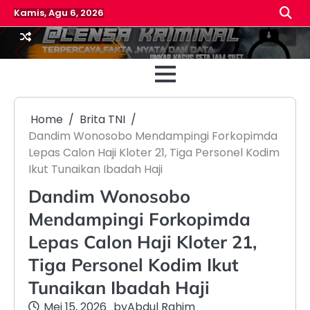
Skip
Kamis, Agu 6, 2026
to
content
Beranda
Reda
Home
Brita TNI
Dandim Wonosobo Mendampingi Forkopimda
Lepas Calon Haji Kloter 21, Tiga Personel Kodim
Ikut Tunaikan Ibadah Haji
Dandim Wonosobo
Mendampingi Forkopimda
Lepas Calon Haji Kloter 21,
Tiga Personel Kodim Ikut
Tunaikan Ibadah Haji
Mei 15, 2026
by
Abdul Rahim