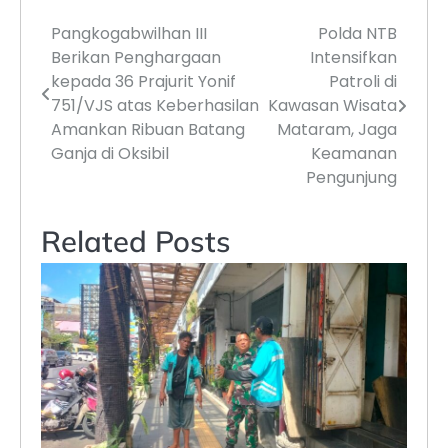
Pangkogabwilhan III
Polda NTB
Navigasi
Berikan Penghargaan
Intensifkan
pos
kepada 36 Prajurit Yonif
Patroli di
751/VJS atas Keberhasilan
Kawasan Wisata
Amankan Ribuan Batang
Mataram, Jaga
Ganja di Oksibil
Keamanan
Pengunjung
Related Posts