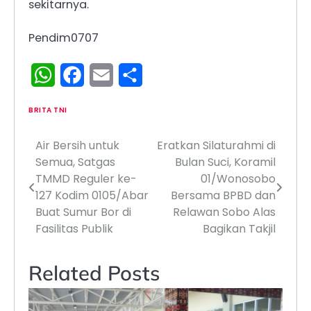
sekitarnya.
Pendim0707
WhatsApp
Facebook
Email
Share
BRITA TNI
Air Bersih untuk
Eratkan Silaturahmi di
Navigasi
Semua, Satgas
Bulan Suci, Koramil
pos
TMMD Reguler ke-
01/Wonosobo
127 Kodim 0105/Abar
Bersama BPBD dan
Buat Sumur Bor di
Relawan Sobo Alas
Fasilitas Publik
Bagikan Takjil
Related Posts