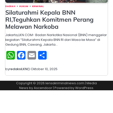
DAERAH
HUKUM
KRIMINAL
Silaturahmi Kepala BNN
RI,Teguhkan Komitmen Perang
Melawan Narkoba
Jakarta,LKN.COM- Badan Narkotika Nasional (BNN) menggelar
kegiatan “Silaturahmi Kepala BNN RI dari Masa ke Masa” di
Gedung BNN, Cawang, Jakarta…
WhatsApp
Facebook
Email
Share
Oktober 10, 2025
by
redaksiLKN
Copyright © 2026
lensakriminalnews.com
| Media
News by
Ascendoor
| Powered by
WordPress
.