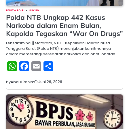
BERITA POLRI
HUKUM
Polda NTB Ungkap 442 Kasus
Narkoba dalam Enam Bulan,
Kapolda Tegaskan “War On Drugs”
Lensakriminal || Mataram, NTB – Kepolisian Daerah Nusa
Tenggara Barat (Polda NTB) menunjukkan komitmennya
dalam memerangi peredaran narkotika dan obat-obatan…
WhatsApp
Facebook
Email
Share
Juni 26, 2026
by
Abdul Rahim