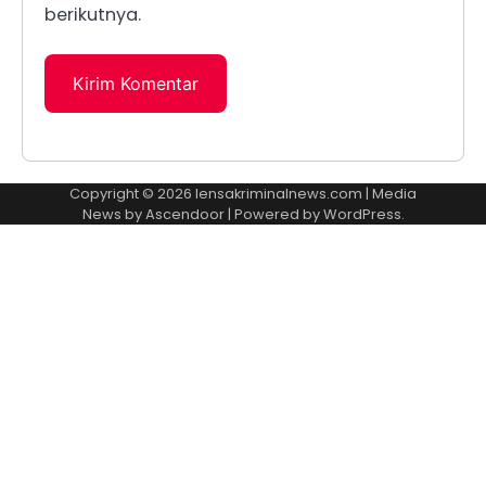
berikutnya.
Copyright © 2026
lensakriminalnews.com
| Media
News by
Ascendoor
| Powered by
WordPress
.