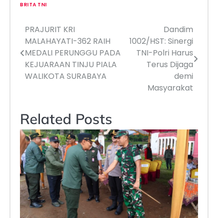
BRITA TNI
PRAJURIT KRI
Dandim
Navigasi
MALAHAYATI-362 RAIH
1002/HST: Sinergi
pos
MEDALI PERUNGGU PADA
TNI-Polri Harus
KEJUARAAN TINJU PIALA
Terus Dijaga
WALIKOTA SURABAYA
demi
Masyarakat
Related Posts