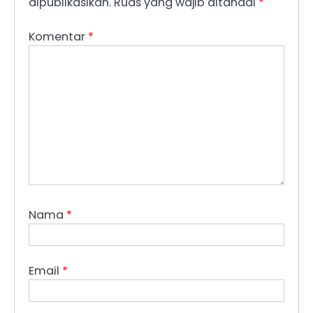
dipublikasikan.
Ruas yang wajib ditandai
*
Komentar
*
Nama
*
Email
*