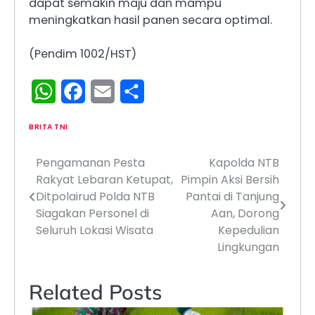
dapat semakin maju dan mampu
meningkatkan hasil panen secara optimal.
(Pendim 1002/HST)
WhatsApp
Facebook
Email
Share
BRITA TNI
Pengamanan Pesta
Kapolda NTB
Navigasi
Rakyat Lebaran Ketupat,
Pimpin Aksi Bersih
pos
Ditpolairud Polda NTB
Pantai di Tanjung
Siagakan Personel di
Aan, Dorong
Seluruh Lokasi Wisata
Kepedulian
Lingkungan
Related Posts