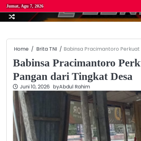
Skip
Jumat, Agu 7, 2026
to
content
Home
Brita TNI
Babinsa Pracimantoro Perkuat
Babinsa Pracimantoro Per
Pangan dari Tingkat Desa
Juni 10, 2026
by
Abdul Rahim