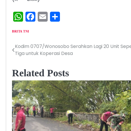
WhatsApp
Facebook
Email
Share
BRITA TNI
Kodim 0707/Wonosobo Serahkan Lagi 20 Unit Sep
Navigasi
Tiga untuk Koperasi Desa
pos
Related Posts