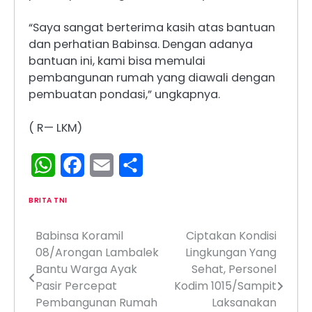
“Saya sangat berterima kasih atas bantuan
dan perhatian Babinsa. Dengan adanya
bantuan ini, kami bisa memulai
pembangunan rumah yang diawali dengan
pembuatan pondasi,” ungkapnya.
( R— LKM)
WhatsApp
Facebook
Email
Share
BRITA TNI
Babinsa Koramil
Ciptakan Kondisi
Navigasi
08/Arongan Lambalek
Lingkungan Yang
pos
Bantu Warga Ayak
Sehat, Personel
Pasir Percepat
Kodim 1015/Sampit
Pembangunan Rumah
Laksanakan