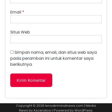
Email
*
Situs Web
Simpan nama, email, dan situs web saya
pada peramban ini untuk komentar saya
berikutnya.
Copyright © 2026
lensakriminalnews.com
| Media
News by
Ascendoor
| Powered by
WordPress
.