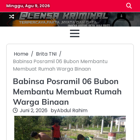
Skip
Minggu, Agu 9, 2026
to
content
Beranda
Reda
Home
Brita TNI
Babinsa Posramil 06 Bubon Membantu
Membuat Rumah Warga Binaan
Babinsa Posramil 06 Bubon
Membantu Membuat Rumah
Warga Binaan
Juni 2, 2026
by
Abdul Rahim