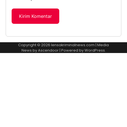
Copyright © 2026
lensakriminalnews.com
| Media
News by
Ascendoor
| Powered by
WordPress
.