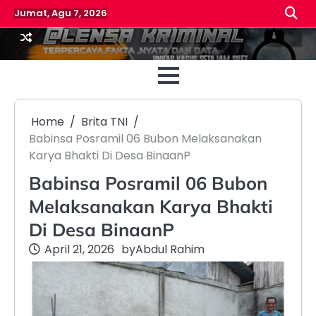
Skip
Jumat, Agu 7, 2026
to
content
Beranda
Reda
Home
Brita TNI
Babinsa Posramil 06 Bubon Melaksanakan
Karya Bhakti Di Desa BinaanP
Babinsa Posramil 06 Bubon
Melaksanakan Karya Bhakti
Di Desa BinaanP
April 21, 2026
by
Abdul Rahim