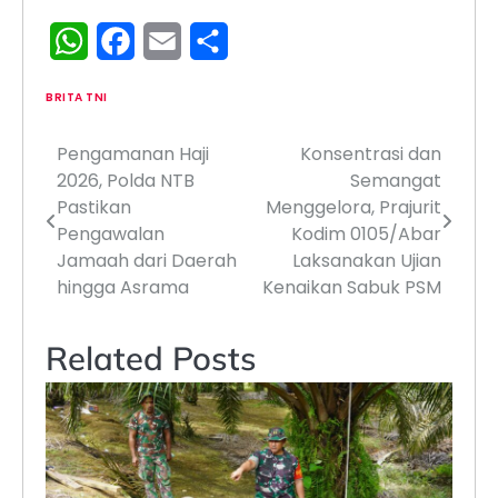
WhatsApp
Facebook
Email
Share
BRITA TNI
Pengamanan Haji
Konsentrasi dan
Navigasi
2026, Polda NTB
Semangat
pos
Pastikan
Menggelora, Prajurit
Pengawalan
Kodim 0105/Abar
Jamaah dari Daerah
Laksanakan Ujian
hingga Asrama
Kenaikan Sabuk PSM
Related Posts