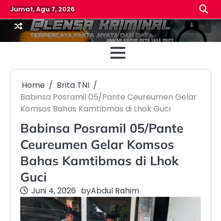
Skip
Jumat, Agu 7, 2026
to
content
Beranda
Reda
Home
Brita TNI
Babinsa Posramil 05/Pante Ceureumen Gelar
Komsos Bahas Kamtibmas di Lhok Guci
Babinsa Posramil 05/Pante
Ceureumen Gelar Komsos
Bahas Kamtibmas di Lhok
Guci
Juni 4, 2026
by
Abdul Rahim