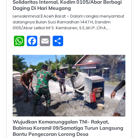
Solidaritas Internal, Kodim 0105/Abar Berbagi
Daging Di Hari Meugang
Lensakriminal || Aceh Barat – Dalam rangka menyambut
datangnya Bulan Suci Ramadhan 1447 H, Dandim
0105/Abar Letkol Inf S. Kembaren, S.E.,M.I.P.,CFrA.,…
WhatsApp
Facebook
Email
Share
Wujudkan Kemanunggalan TNI- Rakyat,
Babinsa Koramil 09/Samatiga Turun Langsung
Bantu Pengecoran Lorong Desa