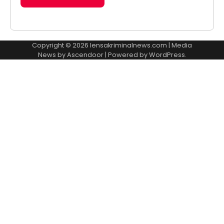
Copyright © 2026
lensakriminalnews.com
| Media
News by
Ascendoor
| Powered by
WordPress
.