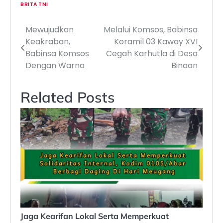
BRITA TNI
Mewujudkan
Melalui Komsos, Babinsa
Navigasi
Keakraban,
Koramil 03 Kaway XVI
pos
Babinsa Komsos
Cegah Karhutla di Desa
Dengan Warna
Binaan
Related Posts
Jaga Kearifan Lokal Serta Memperkuat