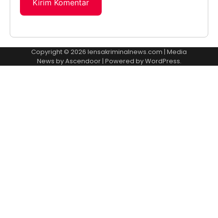
Copyright © 2026
lensakriminalnews.com
| Media
News by
Ascendoor
| Powered by
WordPress
.