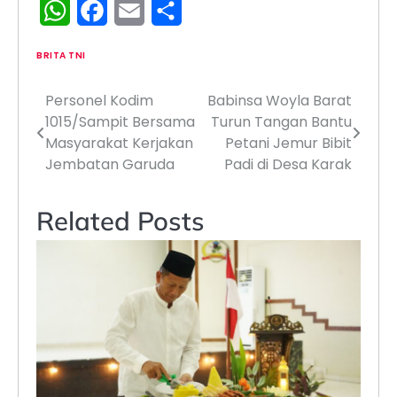
WhatsApp
Facebook
Email
Share
BRITA TNI
Personel Kodim
‎Babinsa Woyla Barat
Navigasi
1015/Sampit Bersama
Turun Tangan Bantu
pos
Masyarakat Kerjakan
Petani Jemur Bibit
Jembatan Garuda
Padi di Desa Karak
Related Posts