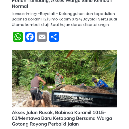
Pohon Tumbang, Akses Warga Simo Kembali
Normal
Lensakrimin@–Boyolali – Ketangguhan dan kepedulian
Babinsa Koramil 12/Simo Kodim 0724/Boyolali Sertu Budi
Utomo kembali diuji. Saat hujan deras disertai angin…
WhatsApp
Facebook
Email
Share
Akses Jalan Rusak, Babinsa Koramil 1015-
03/Mentawa Baru Ketapang Bersama Warga
Gotong Royong Perbaiki Jalan