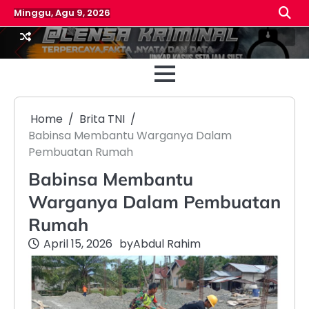
Skip
Minggu, Agu 9, 2026
to
content
Beranda
Reda
Home
Brita TNI
Babinsa Membantu Warganya Dalam
Pembuatan Rumah
Babinsa Membantu
Warganya Dalam Pembuatan
Rumah
April 15, 2026
by
Abdul Rahim