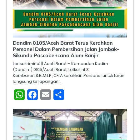
Dandim 0105/Aceh Barat Terus Kerahkan
Personel Dalam Pembersihan Jalan Jambak-
Sikundo Pascabencana Alam Banjir
Lensakriminal || Aceh Barat – Komandan Kodim
(Dandim) 0105/Aceh Barat, Letkol Inf S
Kembaren.S.E.,M.I.P.,CFrA kerahkan Personel untuk turun
langsung ke lapangan…
WhatsApp
Facebook
Email
Share