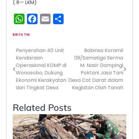
( R— LKM)
WhatsApp
Facebook
Email
Share
BRITA TNI
Penyerahan 40 Unit
Babinsa Koramil
Navigasi
Kendaraan
09/Samatiga Serma
pos
Operasional KDMP di
M. Nasir Dampingi
Wonosobo, Dukung
Poktani Jasa Tani
Ekonomi Kerakyatan
Desa Cot Darat dalam
dari Tingkat Desa
Kegiatan Olah Tanah
Related Posts