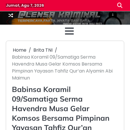
Skip
Jumat, Agu 7, 2026
to
content
Beranda
Reda
Home
Brita TNI
Babinsa Koramil 09/Samatiga Serma
Havendra Musa Gelar Komsos Bersama
Pimpinan Yayasan Tahfiz Qur’an Alyamin Abi
Maimun
Babinsa Koramil
09/Samatiga Serma
Havendra Musa Gelar
Komsos Bersama Pimpinan
Yayasan Tahfiz Qur’an