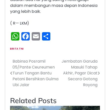
dalam membangun masa depan Indonesia
yang lebih baik.
( R— LKM)
WhatsApp
Facebook
Email
Share
BRITA TNI
Babinsa Posramil
Jembatan Garuda
Navigasi
05/Pante Ceureumen
Masuki Tahap
pos
Turun Tangan Bantu
Akhir, Pagar Dicat
Petani Bersihkan Gulma
Secara Gotong
Ubi Jalar
Royong
Related Posts