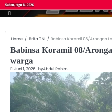
Skip
Sabtu, Agu 8, 2026
to
content
Home
Brita TNI
Babinsa Koramil 08/Arongan La
Babinsa Koramil 08/Aronga
warga
Juni 1, 2026
by
Abdul Rahim