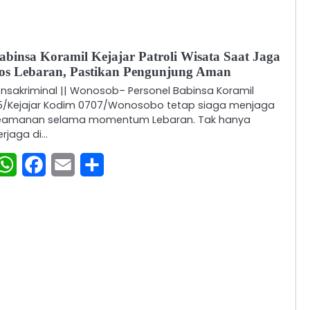
abinsa Koramil Kejajar Patroli Wisata Saat Jaga
os Lebaran, Pastikan Pengunjung Aman
ensakriminal || Wonosob– Personel Babinsa Koramil
5/Kejajar Kodim 0707/Wonosobo tetap siaga menjaga
eamanan selama momentum Lebaran. Tak hanya
erjaga di…
WhatsApp
Facebook
Email
Share