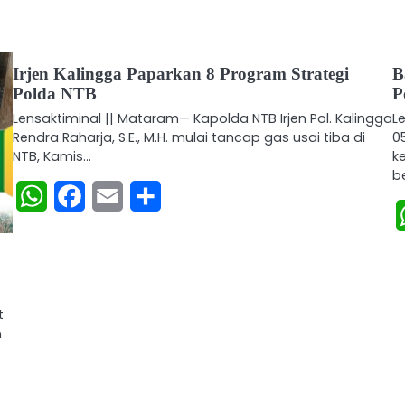
Irjen Kalingga Paparkan 8 Program Strategi
B
Polda NTB
P
Lensaktiminal || Mataram— Kapolda NTB Irjen Pol. Kalingga
L
Rendra Raharja, S.E., M.H. mulai tancap gas usai tiba di
0
NTB, Kamis…
k
b
WhatsApp
Facebook
Email
Share
t
n