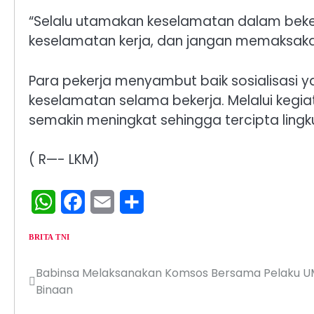
“Selalu utamakan keselamatan dalam beker
keselamatan kerja, dan jangan memaksakan 
Para pekerja menyambut baik sosialisasi 
keselamatan selama bekerja. Melalui kegia
semakin meningkat sehingga tercipta lingk
( R—- LKM)
WhatsApp
Facebook
Email
Share
BRITA TNI
Babinsa Melaksanakan Komsos Bersama Pelaku U
Navigasi
Binaan
pos