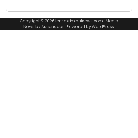
Copyright © 2026
lensakriminalnews.com
| Media
News by
Ascendoor
| Powered by
WordPress
.