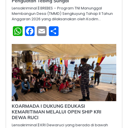
Penguatan Tebing Sungai
Lensakriminal || BREBES – Program TNI Manunggal
Membangun Desa (TMMD) Sengkuyung Tahap II Tahun
Anggaran 2026 yang dilaksanakan oleh Kodim…
WhatsApp
Facebook
Email
Share
KOARMADA I DUKUNG EDUKASI
KEMARITIMAN MELALUI OPEN SHIP KRI
DEWA RUCI
Lensakriminal || KRI Dewaruci yang berada di bawah