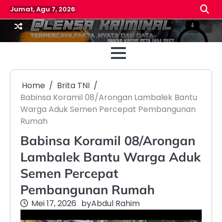
Skip
Jumat, Agu 7, 2026
to
content
Beranda
Reda
Home
Brita TNI
Babinsa Koramil 08/Arongan Lambalek Bantu
Warga Aduk Semen Percepat Pembangunan
Rumah
Babinsa Koramil 08/Arongan
Lambalek Bantu Warga Aduk
Semen Percepat
Pembangunan Rumah
Mei 17, 2026
by
Abdul Rahim