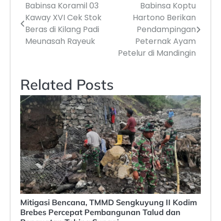
Babinsa Koramil 03
Babinsa Koptu
Navigasi
Kaway XVI Cek Stok
Hartono Berikan
pos
Beras di Kilang Padi
Pendampingan
Meunasah Rayeuk
Peternak Ayam
Petelur di Mandingin
Related Posts
Mitigasi Bencana, TMMD Sengkuyung II Kodim
Brebes Percepat Pembangunan Talud dan