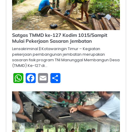
Satgas TMMD ke-127 Kodim 1015/Sampit
Mulai Pekerjaan Sasaran Jembatan
Lensakriminal || Kotawaringin Timur – Kegiatan
pekerjaan pembangunan jembatan merupakan
sasaran fisik program TNI Manunggal Membangun Desa
(TMMD) Ke-127 di…
WhatsApp
Facebook
Email
Share