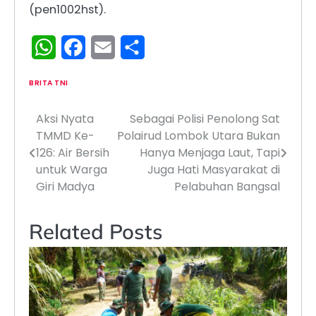
(pen1002hst).
WhatsApp
Facebook
Email
Share
BRITA TNI
Aksi Nyata
Sebagai Polisi Penolong Sat
Navigasi
TMMD Ke-
Polairud Lombok Utara Bukan
pos
126: Air Bersih
Hanya Menjaga Laut, Tapi
untuk Warga
Juga Hati Masyarakat di
Giri Madya
Pelabuhan Bangsal
Related Posts