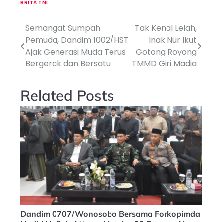
BRITA TNI
Semangat Sumpah
Tak Kenal Lelah,
Navigasi
Pemuda, Dandim 1002/HST
Inak Nur Ikut
pos
Ajak Generasi Muda Terus
Gotong Royong
Bergerak dan Bersatu
TMMD Giri Madia
Related Posts
Dandim 0707/Wonosobo Bersama Forkopimda