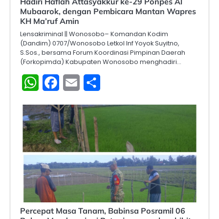
Hadiri Haflah Attasyakkur ke-29 Ponpes Al
Mubaarok, dengan Pembicara Mantan Wapres
KH Ma’ruf Amin
Lensakriminal || Wonosobo– Komandan Kodim
(Dandim) 0707/Wonosobo Letkol Inf Yoyok Suyitno,
S.Sos., bersama Forum Koordinasi Pimpinan Daerah
(Forkopimda) Kabupaten Wonosobo menghadiri…
WhatsApp
Facebook
Email
Share
Percepat Masa Tanam, Babinsa Posramil 06