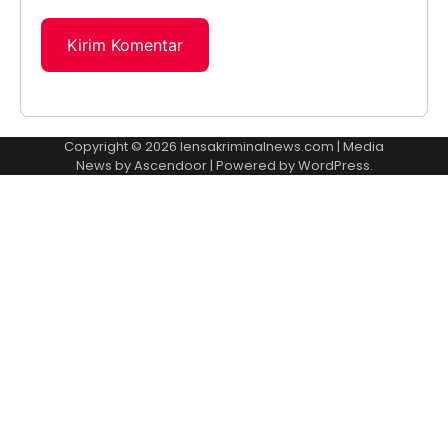
Copyright © 2026
lensakriminalnews.com
| Media
News by
Ascendoor
| Powered by
WordPress
.