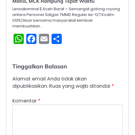
Manis, MCK Rampung Tepat Waktu
Lensakriminal || Aceh Barat – Semangat gotong royong
antara Personel Satgas TMMD Reguler ke-127 Kodim
0105/Abar bersama masyarakat kembali
membuahkan…
WhatsApp
Facebook
Email
Share
Tinggalkan Balasan
Alamat email Anda tidak akan
dipublikasikan.
Ruas yang wajib ditandai
*
Komentar
*